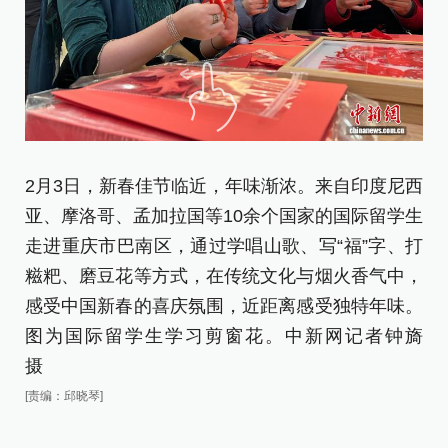
2月3日，新春佳节临近，年味渐浓。来自印度尼西
2
亚、摩洛哥、孟加拉国等10余个国家的国际留学生
亚
走进重庆市巴南区，通过学唱山歌、写“福”字、打
走
糍粑、磨豆花等方式，在传统文化与烟火香气中，
糍
感受中国新春的喜庆氛围，近距离感受独特年味。
感
图为国际留学生学习剪窗花。中新网记者钟旖
图
摄
[责
[责编：邱晓琴]