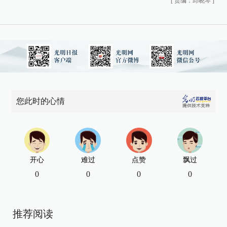
[
责编：邱晓琴
]
您此时的心情
开心
难过
点赞
飘过
0
0
0
0
推荐阅读