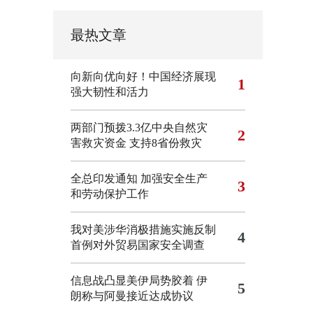
最热文章
向新向优向好！中国经济展现
1
强大韧性和活力
两部门预拨3.3亿中央自然灾
2
害救灾资金 支持8省份救灾
全总印发通知 加强安全生产
3
和劳动保护工作
我对美涉华消极措施实施反制
4
首例对外贸易国家安全调查
信息战凸显美伊局势胶着
伊
5
朗称与阿曼接近达成协议