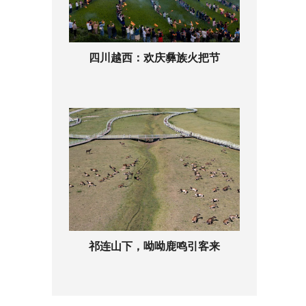
四川越西：欢庆彝族火把节
祁连山下，呦呦鹿鸣引客来