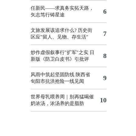
任新民——求真务实拓天路，
6
矢志笃行铸星途
文旅发展该追求什么?
历史街
7
区应"留人、见物、存生活"
炒作虚假叙事行"扩军"之实
日
8
新版《防卫白皮书》引批评
风雨中筑起坚固防线 陕西省
9
旬阳市抗洪抢险一线见闻
世界母乳喂养周｜别再猛喝催
10
奶浓汤，浓汤养的是脂肪