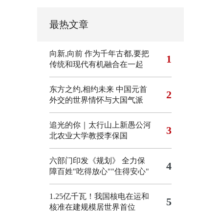
最热文章
向新,向前
作为千年古都,要把
1
传统和现代有机融合在一起
东方之约,相约未来 中国元首
2
外交的世界情怀与大国气派
追光的你｜太行山上新愚公河
3
北农业大学教授李保国
六部门印发《规划》 全力保
4
障百姓"吃得放心""住得安心"
1.25亿千瓦！我国核电在运和
5
核准在建规模居世界首位