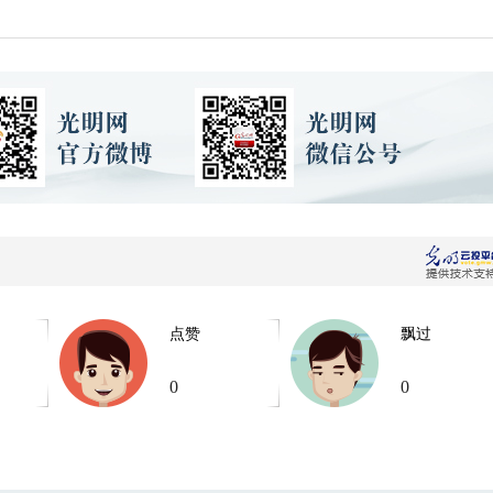
点赞
飘过
0
0