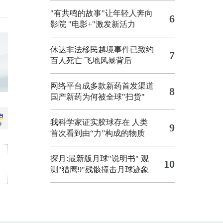
"有共鸣的故事"让年轻人奔向
6
影院
"电影+"激发新活力
休达非法移民越境事件已致约
7
百人死亡
飞地风暴背后
网络平台成多款新药首发渠道
8
国产新药为何被全球"扫货"
我科学家证实胶球存在 人类
9
首次看到由“力”构成的物质
探月:最新版月球"说明书"
观
10
测"猎鹰9"残骸撞击月球迹象