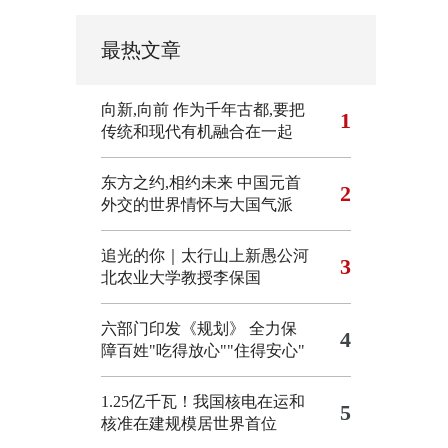
最热文章
向新,向前
作为千年古都,要把
1
传统和现代有机融合在一起
东方之约,相约未来 中国元首
2
外交的世界情怀与大国气派
追光的你｜太行山上新愚公河
3
北农业大学教授李保国
六部门印发《规划》 全力保
4
障百姓"吃得放心""住得安心"
1.25亿千瓦！我国核电在运和
5
核准在建规模居世界首位