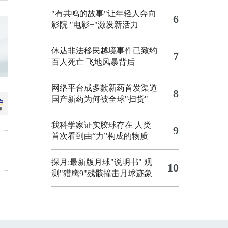
"有共鸣的故事"让年轻人奔向
6
影院
"电影+"激发新活力
休达非法移民越境事件已致约
7
百人死亡
飞地风暴背后
网络平台成多款新药首发渠道
8
国产新药为何被全球"扫货"
我科学家证实胶球存在 人类
9
首次看到由“力”构成的物质
探月:最新版月球"说明书"
观
10
测"猎鹰9"残骸撞击月球迹象