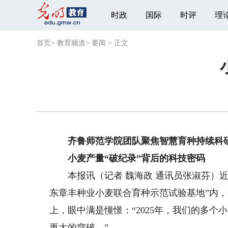
时政
国际
时评
理
首页
>
教育频道
>
要闻
>
正文
齐鲁师范学院团队聚焦智慧育种持续科
小麦产量“破纪录”背后的科技密码
本报讯（记者 魏海政 通讯员张淑芬）近
东章丰种业小麦联合育种示范试验基地”内
上，眼中满是憧憬：“2025年，我们的多
更大的突破。”