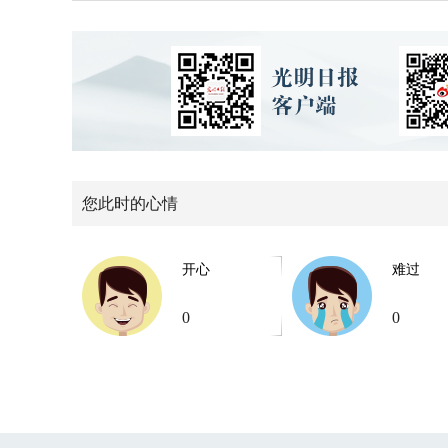
您此时的心情
开心
难过
0
0