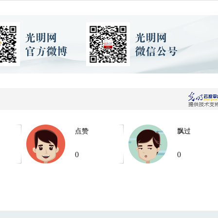
点赞
飘过
0
0