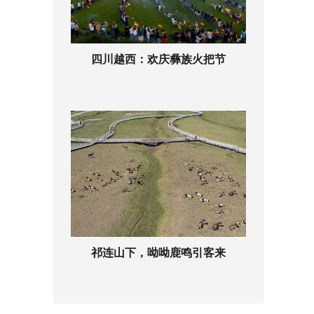
四川越西：欢庆彝族火把节
祁连山下，呦呦鹿鸣引客来