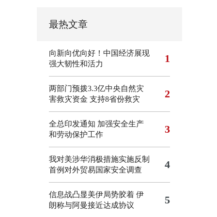
最热文章
向新向优向好！中国经济展现
1
强大韧性和活力
两部门预拨3.3亿中央自然灾
2
害救灾资金 支持8省份救灾
全总印发通知 加强安全生产
3
和劳动保护工作
我对美涉华消极措施实施反制
4
首例对外贸易国家安全调查
信息战凸显美伊局势胶着
伊
5
朗称与阿曼接近达成协议