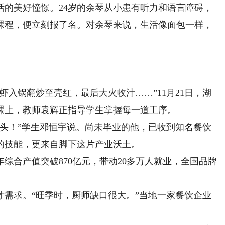
活的美好憧憬。24岁的余琴从小患有听力和语言障碍，
课程，便立刻报了名。对余琴来说，生活像面包一样，
入锅翻炒至壳红，最后大火收汁……”11月21日，湖
课上，教师袁辉正指导学生掌握每一道工序。
！”学生邓恒宇说。尚未毕业的他，已收到知名餐饮
的技能，更来自脚下这片产业沃土。
合产值突破870亿元，带动20多万人就业，全国品牌
求。“旺季时，厨师缺口很大。”当地一家餐饮企业