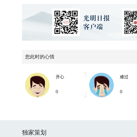
您此时的心情
开心
难过
0
0
独家策划