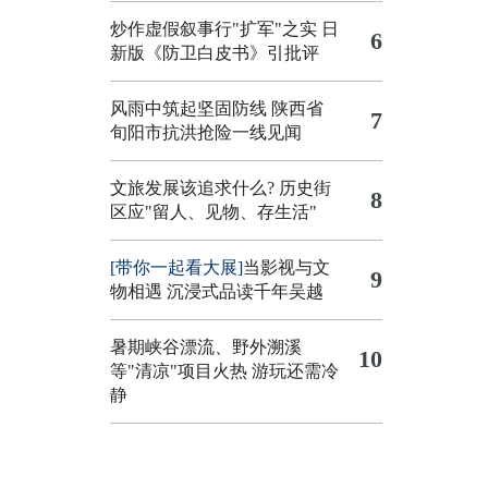
炒作虚假叙事行"扩军"之实
日
6
新版《防卫白皮书》引批评
风雨中筑起坚固防线 陕西省
7
旬阳市抗洪抢险一线见闻
文旅发展该追求什么?
历史街
8
区应"留人、见物、存生活"
[带你一起看大展]
当影视与文
9
物相遇 沉浸式品读千年吴越
暑期峡谷漂流、野外溯溪
10
等"清凉"项目火热 游玩还需冷
静