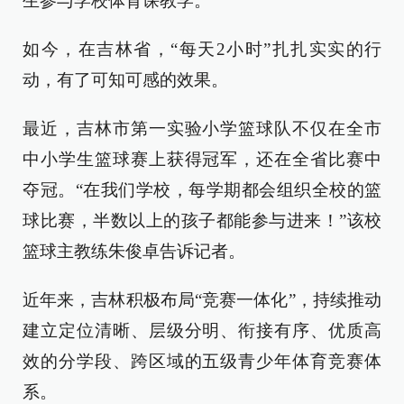
生参与学校体育课教学。
如今，在吉林省，“每天2小时”扎扎实实的行
动，有了可知可感的效果。
最近，吉林市第一实验小学篮球队不仅在全市
中小学生篮球赛上获得冠军，还在全省比赛中
夺冠。“在我们学校，每学期都会组织全校的篮
球比赛，半数以上的孩子都能参与进来！”该校
篮球主教练朱俊卓告诉记者。
近年来，吉林积极布局“竞赛一体化”，持续推动
建立定位清晰、层级分明、衔接有序、优质高
效的分学段、跨区域的五级青少年体育竞赛体
系。