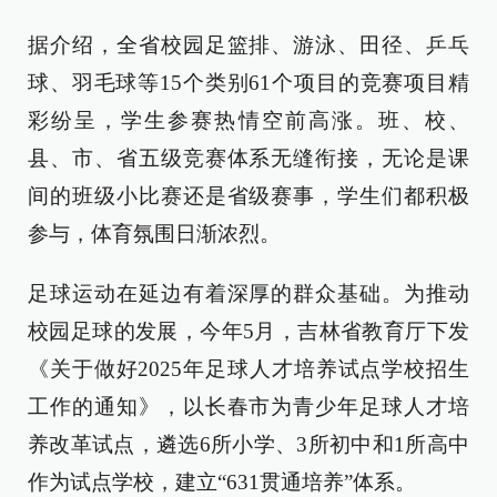
据介绍，全省校园足篮排、游泳、田径、乒乓
球、羽毛球等15个类别61个项目的竞赛项目精
彩纷呈，学生参赛热情空前高涨。班、校、
县、市、省五级竞赛体系无缝衔接，无论是课
间的班级小比赛还是省级赛事，学生们都积极
参与，体育氛围日渐浓烈。
足球运动在延边有着深厚的群众基础。为推动
校园足球的发展，今年5月，吉林省教育厅下发
《关于做好2025年足球人才培养试点学校招生
工作的通知》，以长春市为青少年足球人才培
养改革试点，遴选6所小学、3所初中和1所高中
作为试点学校，建立“631贯通培养”体系。