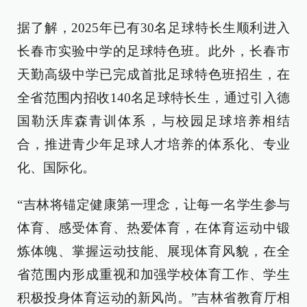
据了解，2025年已有30名足球特长生顺利进入
长春市实验中学的足球特色班。此外，长春市
天勤高级中学已完成首批足球特色班招生，在
全省范围内招收140名足球特长生，通过引入德
国勒沃库森青训体系，与校园足球培养相结
合，推进青少年足球人才培养的体系化、专业
化、国际化。
“吉林将锚定健康第一理念，让每一名学生参与
体育、感受体育、热爱体育，在体育运动中锻
炼体魄、掌握运动技能、展现体育风貌，在全
省范围内形成重视和加强学校体育工作、学生
积极投身体育运动的新风尚。”吉林省教育厅相