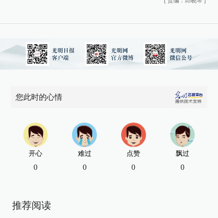
[
责编：邱晓琴
]
您此时的心情
开心
难过
点赞
飘过
0
0
0
0
推荐阅读