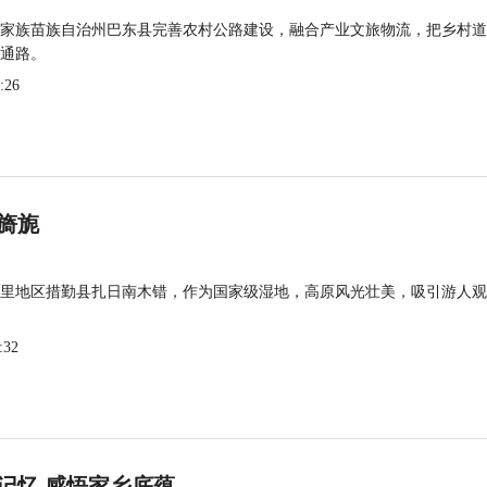
家族苗族自治州巴东县完善农村公路建设，融合产业文旅物流，把乡村道
通路。
:26
旖旎
里地区措勤县扎日南木错，作为国家级湿地，高原风光壮美，吸引游人观
:32
记忆 感悟家乡底蕴