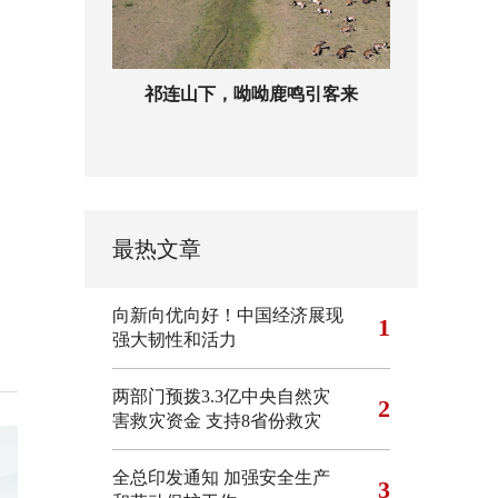
祁连山下，呦呦鹿鸣引客来
最热文章
向新向优向好！中国经济展现
1
强大韧性和活力
两部门预拨3.3亿中央自然灾
2
害救灾资金 支持8省份救灾
全总印发通知 加强安全生产
3