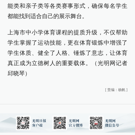
能类和亲子类等各类赛事形式，确保每名学生
都能找到适合自己的展示舞台。
上海市中小学体育课程的提质升级，不仅帮助
学生掌握了运动技能，更在体育锻炼中增强了
学生体质、健全了人格、锤炼了意志，让体育
真正成为立德树人的重要载体。（光明网记者
邱晓琴）
[
责编：杨帆
]