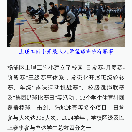
上理工附小开展人人学篮球班班有赛事
杨浦区上理工附小建立了校园“日常赛-月度赛-
阶段赛”三级赛事体系，常态化开展班级轮转
赛、年级“趣味运动挑战赛”、校级跳绳联赛
及“集团足球比赛日”等活动，13个学生体育社团
覆盖棒球、击剑、陆地冰壶等多个项目，日均
参与人次达305人次。2024学年，学校区级及以
上赛事参与率达学生总数四分之一。