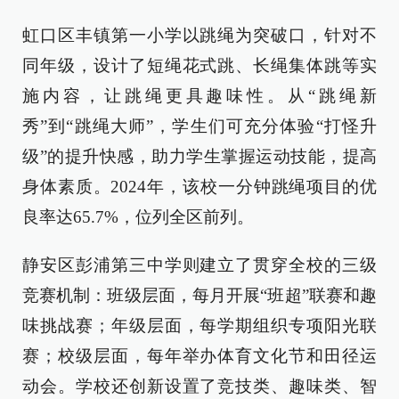
虹口区丰镇第一小学以跳绳为突破口，针对不
同年级，设计了短绳花式跳、长绳集体跳等实
施内容，让跳绳更具趣味性。从“跳绳新
秀”到“跳绳大师”，学生们可充分体验“打怪升
级”的提升快感，助力学生掌握运动技能，提高
身体素质。2024年，该校一分钟跳绳项目的优
良率达65.7%，位列全区前列。
静安区彭浦第三中学则建立了贯穿全校的三级
竞赛机制：班级层面，每月开展“班超”联赛和趣
味挑战赛；年级层面，每学期组织专项阳光联
赛；校级层面，每年举办体育文化节和田径运
动会。学校还创新设置了竞技类、趣味类、智