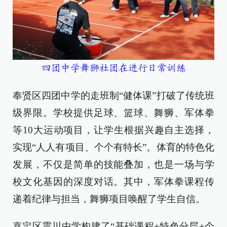
四团中学舞狮社团在进行日常训练
奉贤区四团中学的走班制“健体课”打破了传统班
级界限。学校提供足球、篮球、舞狮、军体拳
等10大运动项目，让学生根据兴趣自主选择，
实现“人人有项目、个个有特长”。体育的特色化
发展，不仅是简单的技能叠加，也是一场与学
校文化基因的深度对话。其中，军体拳课程传
递着纪律与担当，舞狮项目唤醒了学生自信。
嘉定区震川中学构建了“基础课程+特色分层+个