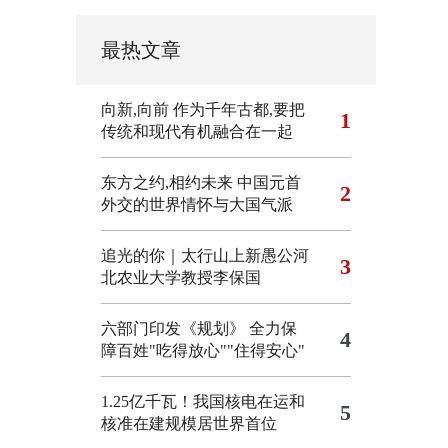
最热文章
向新,向前
作为千年古都,要把
1
传统和现代有机融合在一起
东方之约,相约未来 中国元首
2
外交的世界情怀与大国气派
追光的你｜太行山上新愚公河
3
北农业大学教授李保国
六部门印发《规划》 全力保
4
障百姓"吃得放心""住得安心"
1.25亿千瓦！我国核电在运和
5
核准在建规模居世界首位