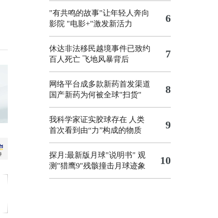
"有共鸣的故事"让年轻人奔向
6
影院
"电影+"激发新活力
休达非法移民越境事件已致约
7
百人死亡
飞地风暴背后
网络平台成多款新药首发渠道
8
国产新药为何被全球"扫货"
我科学家证实胶球存在 人类
9
首次看到由“力”构成的物质
探月:最新版月球"说明书"
观
10
测"猎鹰9"残骸撞击月球迹象