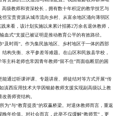
师、高级教师和资深校长，拥有数十年积淀的教学技艺与
这些宝贵资源从城市流向乡村、从富余地区涌向薄弱区
国实践来看，该计划实施以来累计招募2万余名退休教师，
输血式”支援已被证明是推动教育公平的有效路径。
称“及时雨”。作为集民族地区、乡村地区于一体的西部
、结构失衡、水平参差等难题。在山区和民族县学校，
学等主科老师也常因青年教师“留不住”而面临断层的困
能通过听课评课、专题讲座、师徒结对等方式开展“传
正如滇西应用技术大学因银龄教师支援实现副高级以上教
量改善师资结构。
为”与“教育提质”的双赢桥梁。对退休教师而言，重返
现晚年价值。对社会而言，此举不仅缓解“教师荒”，更