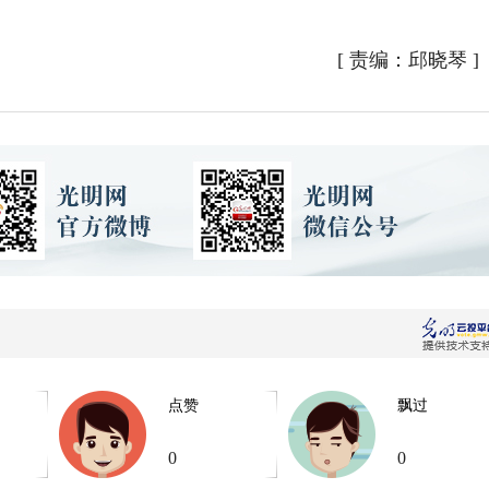
[
责编：邱晓琴
]
点赞
飘过
0
0