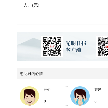
力。(完)
您此时的心情
开心
难过
0
0