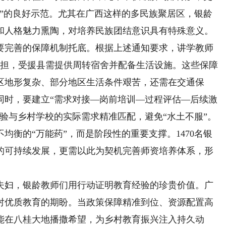
长”的良好示范。尤其在广西这样的多民族聚居区，银龄
和人格魅力熏陶，对培养民族团结意识具有特殊意义。
完善的保障机制托底。根据上述通知要求，讲学教师
负担，受援县需提供周转宿舍并配备生活设施。这些保障
区地形复杂、部分地区生活条件艰苦，还需在交通保
同时，要建立“需求对接—岗前培训—过程评估—后续激
验与乡村学校的实际需求精准匹配，避免“水土不服”。
衡的“万能药”，而是阶段性的重要支撑。1470名银
的可持续发展，更需以此为契机完善师资培养体系，形
妇，银龄教师们用行动证明教育经验的珍贵价值。广
子对优质教育的期盼。当政策保障精准到位、资源配置高
能在八桂大地播撒希望，为乡村教育振兴注入持久动