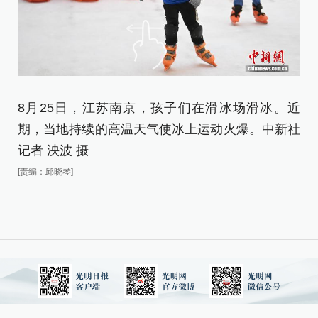
8月25日，江苏南京，孩子们在滑冰场滑冰。近
8
期，当地持续的高温天气使冰上运动火爆。中新社
期
记者 泱波 摄
记
[责编：邱晓琴]
[责