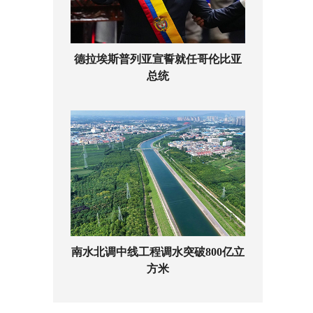
德拉埃斯普列亚宣誓就任哥伦比亚
总统
南水北调中线工程调水突破800亿立
方米