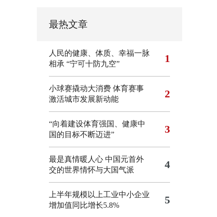
最热文章
人民的健康、体质、幸福一脉
1
相承
“宁可十防九空”
小球赛撬动大消费 体育赛事
2
激活城市发展新动能
“向着建设体育强国、健康中
3
国的目标不断迈进”
最是真情暖人心 中国元首外
4
交的世界情怀与大国气派
上半年规模以上工业中小企业
5
增加值同比增长5.8%