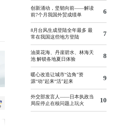
创新涌动，坚韧向前——解读
6
前7个月我国外贸成绩单
8月台风生成登陆全年最多 最
7
常在我国这些地方登陆
油菜花海、丹崖碧水、林海天
8
池 解锁各地夏日体验
暖心改造让城市“边角”资
9
源“动”起来“活”起来
外交部发言人——日本执政当
10
局应停止在核问题上玩火