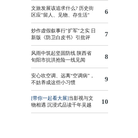
文旅发展该追求什么?
历史街
6
区应"留人、见物、存生活"
炒作虚假叙事行"扩军"之实
日
7
新版《防卫白皮书》引批评
风雨中筑起坚固防线 陕西省
8
旬阳市抗洪抢险一线见闻
安心吹空调、远离“空调病”，
9
不妨养成这些小习惯
[带你一起看大展]
当影视与文
10
物相遇 沉浸式品读千年吴越