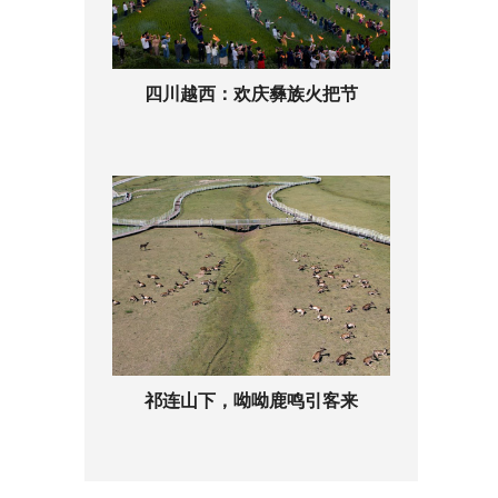
四川越西：欢庆彝族火把节
祁连山下，呦呦鹿鸣引客来