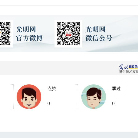
点赞
飘过
0
0