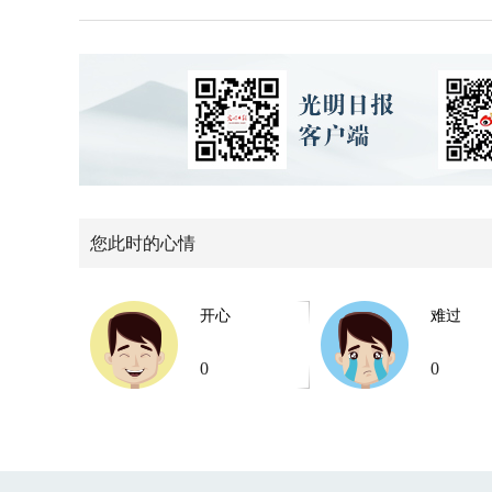
您此时的心情
开心
难过
0
0