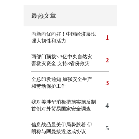
最热文章
向新向优向好！中国经济展现
1
强大韧性和活力
两部门预拨3.3亿中央自然灾
2
害救灾资金 支持8省份救灾
全总印发通知 加强安全生产
3
和劳动保护工作
我对美涉华消极措施实施反制
4
首例对外贸易国家安全调查
信息战凸显美伊局势胶着
伊
5
朗称与阿曼接近达成协议