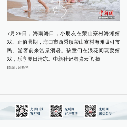
7月29日，海南海口，小朋友在荣山寮村海滩嬉
7
戏。正值暑期，海口市西秀镇荣山寮村海滩吸引市
嬉
民、游客前来赏景消暑。孩童们在浪花间玩耍嬉
[责
戏，乐享夏日清凉。中新社记者骆云飞 摄
[责编：邱晓琴]