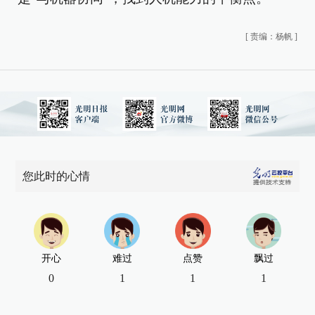
[
责编：杨帆
]
您此时的心情
开心
难过
点赞
飘过
0
1
1
1