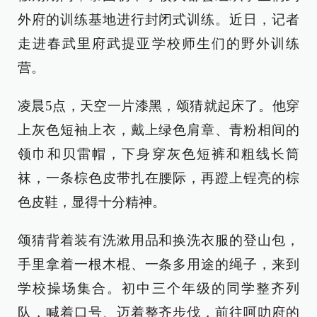
外府的训练基地进行封闭式训练。近日，记者
走进春武里府武提亚学校师生们的野外训练
营。
凌晨5点，天空一片漆黑，颂猜就起床了。他穿
上灰色短袖上衣，戴上绿色肩章、青粉相间的
领巾和贝雷帽，下身穿灰色短裤和粗线长筒
袜，一条棕色皮带扎在腰际，再蹬上锃亮的棕
色皮鞋，显得十分精神。
颂猜背着装有洗漱用品和换洗衣服的登山包，
手里拿着一根木棍、一条多用途的绳子，来到
学校操场集合。初中三个年级的同学整齐列
队，喊着口号、迈着整齐步伐，前往呵叻府的