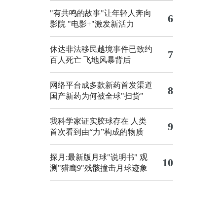
"有共鸣的故事"让年轻人奔向
6
影院
"电影+"激发新活力
休达非法移民越境事件已致约
7
百人死亡
飞地风暴背后
网络平台成多款新药首发渠道
8
国产新药为何被全球"扫货"
我科学家证实胶球存在 人类
9
首次看到由“力”构成的物质
探月:最新版月球"说明书"
观
10
测"猎鹰9"残骸撞击月球迹象