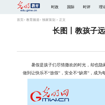
时政
国际
时评
理
首页
>
教育频道
>
独家策划
>
正文
长图丨教孩子远
暑假是孩子们尽情撒欢的时光，却也隐藏
做到让快乐不“放假”，安全不“缺席”，成为