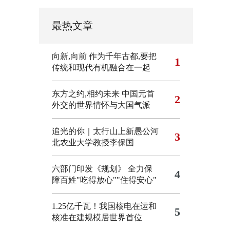
最热文章
向新,向前
作为千年古都,要把
1
传统和现代有机融合在一起
东方之约,相约未来 中国元首
2
外交的世界情怀与大国气派
追光的你｜太行山上新愚公河
3
北农业大学教授李保国
六部门印发《规划》 全力保
4
障百姓"吃得放心""住得安心"
1.25亿千瓦！我国核电在运和
5
核准在建规模居世界首位