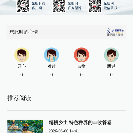
您此时的心情
开心
难过
点赞
飘过
0
0
0
0
推荐阅读
精耕乡土 特色种养的丰收答卷
2026-08-06 14:41