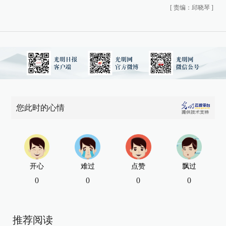
[
责编：邱晓琴
]
您此时的心情
开心
难过
点赞
飘过
0
0
0
0
推荐阅读