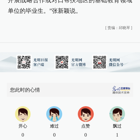
开展战略合作或对口帮扶地区的基础教育领域
单位的毕业生。”张新颖说。
[
责编：邱晓琴
]
您此时的心情
开心
难过
点赞
飘过
0
0
0
1