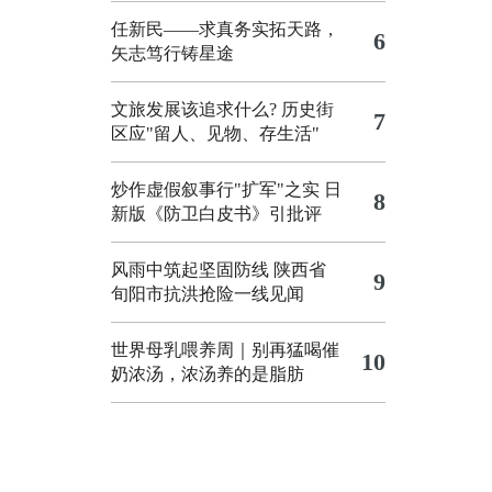
任新民——求真务实拓天路，
6
矢志笃行铸星途
文旅发展该追求什么?
历史街
7
区应"留人、见物、存生活"
炒作虚假叙事行"扩军"之实
日
8
新版《防卫白皮书》引批评
风雨中筑起坚固防线 陕西省
9
旬阳市抗洪抢险一线见闻
世界母乳喂养周｜别再猛喝催
10
奶浓汤，浓汤养的是脂肪