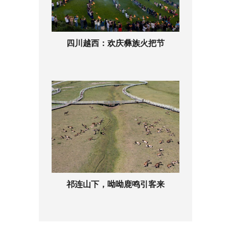
四川越西：欢庆彝族火把节
祁连山下，呦呦鹿鸣引客来