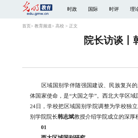
时政
国际
时评
理
首页
>
教育频道
>
高校
>
正文
院长访谈丨
区域国别学伴随强国建设、民族复兴的脚
体国家使命，是“大国之学”。西北大学区
24日，学校把区域国别学院调整为学校独
别学院院长
韩志斌
教授介绍学院成立的深厚
01
西大区域国别研究