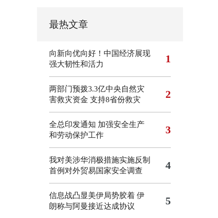
最热文章
向新向优向好！中国经济展现
1
强大韧性和活力
两部门预拨3.3亿中央自然灾
2
害救灾资金 支持8省份救灾
全总印发通知 加强安全生产
3
和劳动保护工作
我对美涉华消极措施实施反制
4
首例对外贸易国家安全调查
信息战凸显美伊局势胶着
伊
5
朗称与阿曼接近达成协议