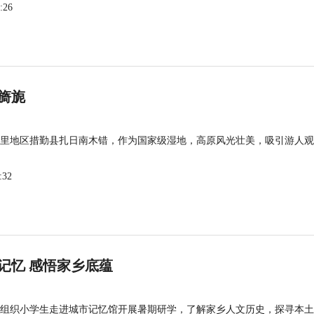
:26
旖旎
里地区措勤县扎日南木错，作为国家级湿地，高原风光壮美，吸引游人观
:32
记忆 感悟家乡底蕴
组织小学生走进城市记忆馆开展暑期研学，了解家乡人文历史，探寻本土