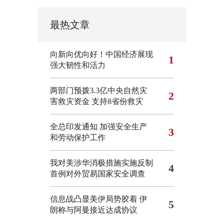
最热文章
向新向优向好！中国经济展现
1
强大韧性和活力
两部门预拨3.3亿中央自然灾
2
害救灾资金 支持8省份救灾
全总印发通知 加强安全生产
3
和劳动保护工作
我对美涉华消极措施实施反制
4
首例对外贸易国家安全调查
信息战凸显美伊局势胶着
伊
5
朗称与阿曼接近达成协议