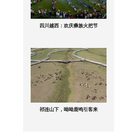
四川越西：欢庆彝族火把节
祁连山下，呦呦鹿鸣引客来