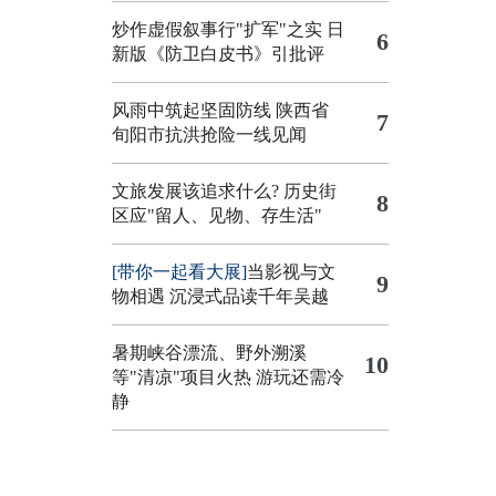
炒作虚假叙事行"扩军"之实
日
6
新版《防卫白皮书》引批评
风雨中筑起坚固防线 陕西省
7
旬阳市抗洪抢险一线见闻
文旅发展该追求什么?
历史街
8
区应"留人、见物、存生活"
[带你一起看大展]
当影视与文
9
物相遇 沉浸式品读千年吴越
暑期峡谷漂流、野外溯溪
10
等"清凉"项目火热 游玩还需冷
静