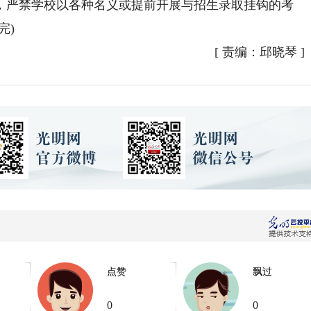
严禁学校以各种名义或提前开展与招生录取挂钩的考
完)
[
责编：邱晓琴
]
点赞
飘过
0
0