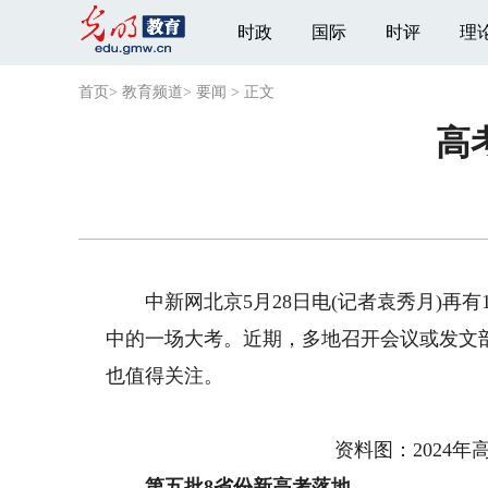
时政
国际
时评
理
首页
>
教育频道
>
要闻
>
正文
高
中新网北京5月28日电(记者袁秀月)再有1
中的一场大考。近期，多地召开会议或发文
也值得关注。
资料图：2024年高
第五批8省份新高考落地