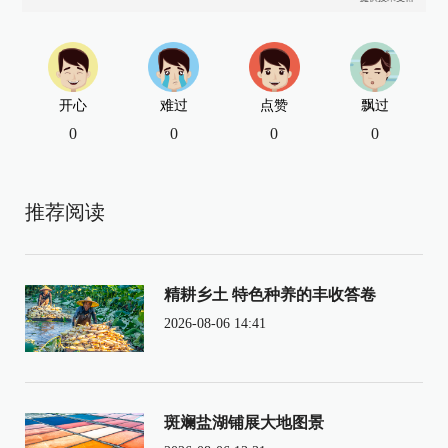
开心
难过
点赞
飘过
0
0
0
0
推荐阅读
精耕乡土 特色种养的丰收答卷
2026-08-06 14:41
斑斓盐湖铺展大地图景