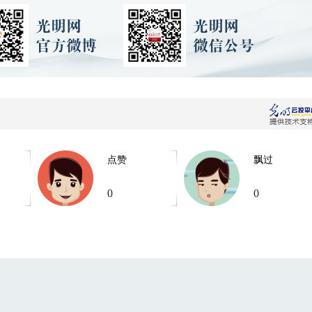
点赞
飘过
0
0