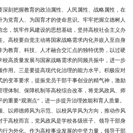
深刻把握教育的政治属性、人民属性、战略属性，在
升为党育人、为国育才的使命意识。牢牢把握立德树人
信念，筑牢作风建设的思想基础，坚持高校社会主义办
任。高校要自觉主动将国家战略需求内化并嵌入至自身
作为教育、科技、人才融合交汇点的独特优势，以过硬
学校高质量发展与国家战略需求的同频共振中，进一步
领作用。三是要提高现代化治理的能力水平。积极应对
式的变革要求，提振党员干部干事创业的精气神，激励
管理体制、保障机制等高校综合改革，将党风政风、师
平的重要“观测点”，进一步提升治理效能和育人质量。
、以师德师风为示范、以校风学风为方向，推动作风
对于高校而言，党风政风是学校各级班子、领导干部身
的行为外化。作为高校事业发展的中坚力量，领导干部