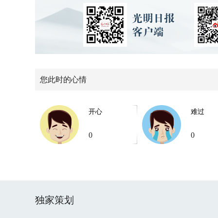
您此时的心情
开心
难过
0
0
独家策划