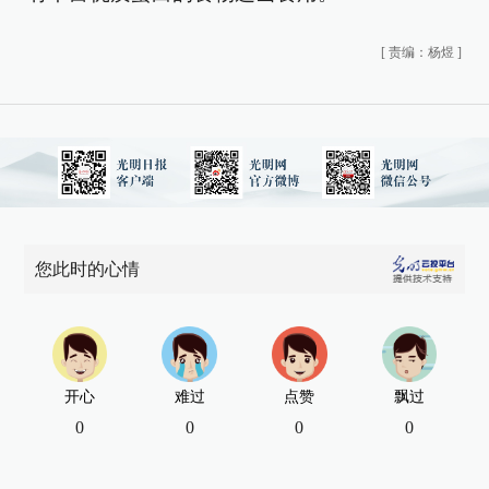
[
责编：杨煜
]
您此时的心情
开心
难过
点赞
飘过
0
0
0
0