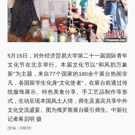
5
文
5月15日，对外经济贸易大学第二十一届国际青年
新
文化节在北京举行。本届文化节以“和风韵万象
凡
新”为主题，来自77个国家的160余个展台热闹非
统
凡，各国留学生化身“文化使者”，在展台前通过传
式
统服饰展示、特色美食分享、手工艺品制作等形
文
式，生动呈现本国风土人情，师生及嘉宾共享中外
卡
文化交流盛宴。图为俄罗斯展台吸引师生。中新社
记者蒋启明 摄
[责
[责编：邱晓琴]