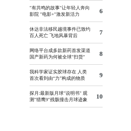
"有共鸣的故事"让年轻人奔向
6
影院
"电影+"激发新活力
休达非法移民越境事件已致约
7
百人死亡
飞地风暴背后
网络平台成多款新药首发渠道
8
国产新药为何被全球"扫货"
我科学家证实胶球存在 人类
9
首次看到由“力”构成的物质
探月:最新版月球"说明书"
观
10
测"猎鹰9"残骸撞击月球迹象