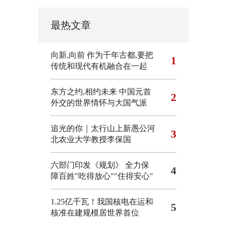
最热文章
向新,向前
作为千年古都,要把
1
传统和现代有机融合在一起
东方之约,相约未来 中国元首
2
外交的世界情怀与大国气派
追光的你｜太行山上新愚公河
3
北农业大学教授李保国
六部门印发《规划》 全力保
4
障百姓"吃得放心""住得安心"
1.25亿千瓦！我国核电在运和
5
核准在建规模居世界首位