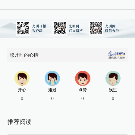
您此时的心情
开心
难过
点赞
飘过
0
0
0
0
推荐阅读