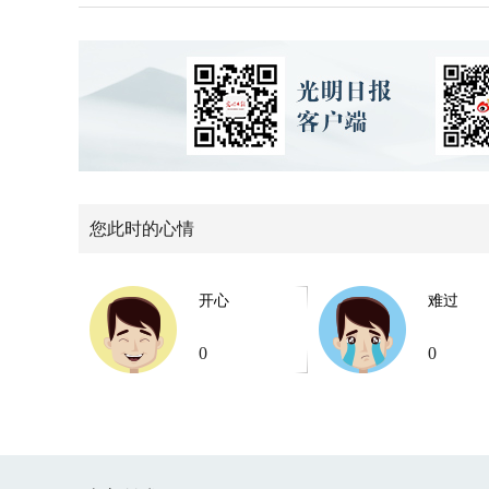
您此时的心情
开心
难过
0
0