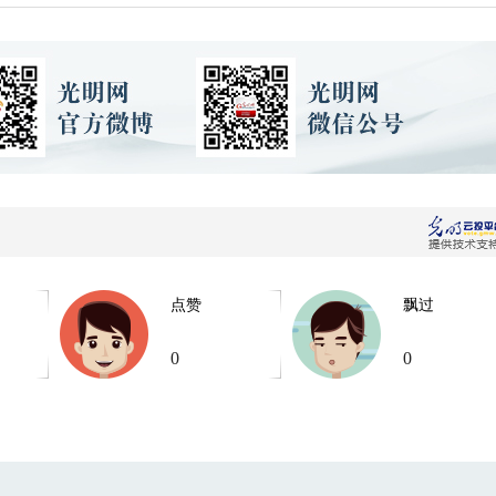
点赞
飘过
0
0