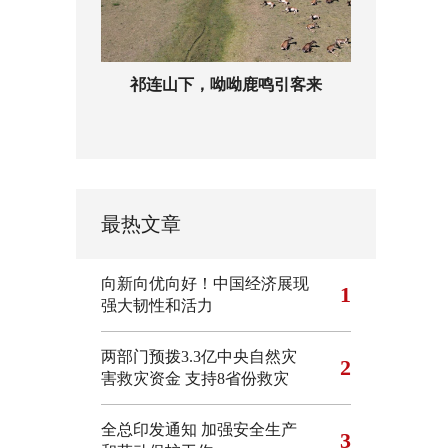
祁连山下，呦呦鹿鸣引客来
最热文章
向新向优向好！中国经济展现
1
强大韧性和活力
两部门预拨3.3亿中央自然灾
2
害救灾资金 支持8省份救灾
全总印发通知 加强安全生产
3