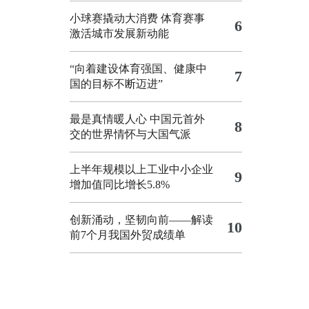
小球赛撬动大消费 体育赛事
6
激活城市发展新动能
“向着建设体育强国、健康中
7
国的目标不断迈进”
最是真情暖人心 中国元首外
8
交的世界情怀与大国气派
上半年规模以上工业中小企业
9
增加值同比增长5.8%
创新涌动，坚韧向前——解读
10
前7个月我国外贸成绩单