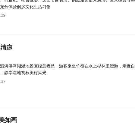
、打糍粑、吃合拢宴、文艺节目表演、侗族服饰走秀展演、篝火晚会等游
充分体验侗乡文化生活习俗
:39
觅清凉
泗洪洪泽湖湿地景区绿意盎然，游客乘坐竹筏在水上杉林里漂游，亲近自
，静享湿地初秋美好风光
:37
美如画