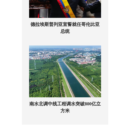
德拉埃斯普列亚宣誓就任哥伦比亚
总统
南水北调中线工程调水突破800亿立
方米