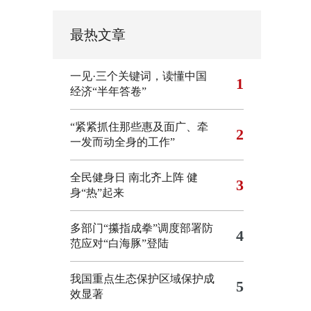
最热文章
一见·三个关键词，读懂中国
1
经济“半年答卷”
“紧紧抓住那些惠及面广、牵
2
一发而动全身的工作”
全民健身日 南北齐上阵 健
3
身“热”起来
多部门“攥指成拳”调度部署防
4
范应对“白海豚”登陆
我国重点生态保护区域保护成
5
效显著