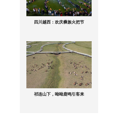
四川越西：欢庆彝族火把节
祁连山下，呦呦鹿鸣引客来