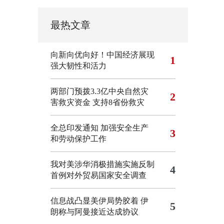
最热文章
向新向优向好！中国经济展现
1
强大韧性和活力
两部门预拨3.3亿中央自然灾
2
害救灾资金 支持8省份救灾
全总印发通知 加强安全生产
3
和劳动保护工作
我对美涉华消极措施实施反制
4
首例对外贸易国家安全调查
信息战凸显美伊局势胶着
伊
5
朗称与阿曼接近达成协议