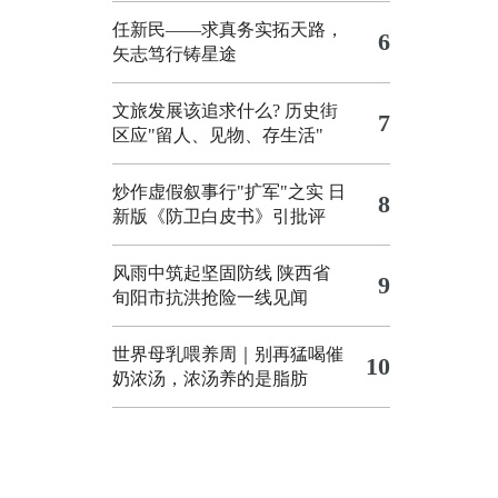
任新民——求真务实拓天路，
6
矢志笃行铸星途
文旅发展该追求什么?
历史街
7
区应"留人、见物、存生活"
炒作虚假叙事行"扩军"之实
日
8
新版《防卫白皮书》引批评
风雨中筑起坚固防线 陕西省
9
旬阳市抗洪抢险一线见闻
世界母乳喂养周｜别再猛喝催
10
奶浓汤，浓汤养的是脂肪