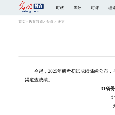
时政
国际
时评
理
首页
>
教育频道
>
头条
>
正文
今起，2025年研考初试成绩陆续公布，
渠道查成绩。
31省
北京2
天津2
河