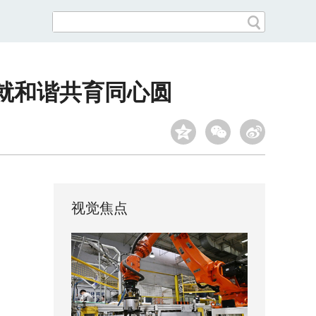
绘就和谐共育同心圆
视觉焦点