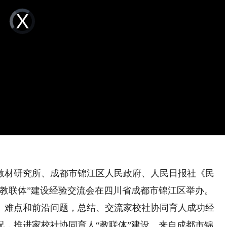
Video
Player
is
loading.
课程教材研究所、成都市锦江区人民政府、人民日报社《民
“教联体”建设经验交流会在四川省成都市锦江区举办。
、难点和前沿问题，总结、交流家校社协同育人成功经
况，推进家校社协同育人“教联体”建设。来自成都市锦