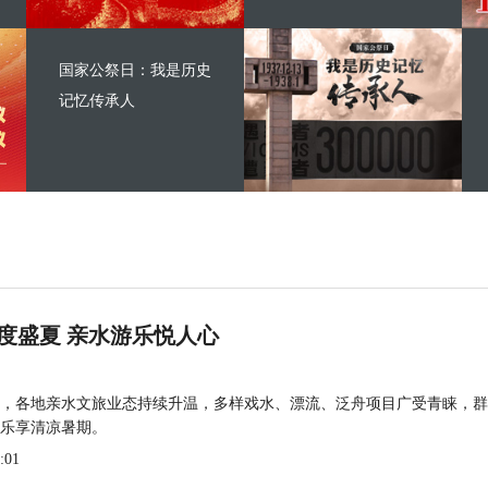
国家公祭日：我是历史
记忆传承人
度盛夏 亲水游乐悦人心
，各地亲水文旅业态持续升温，多样戏水、漂流、泛舟项目广受青睐，群
乐享清凉暑期。
:01