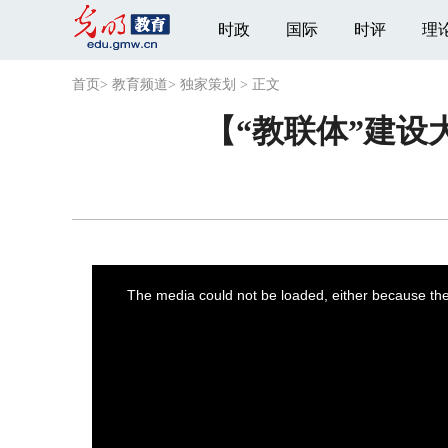
时政
国际
时评
理
首页
>
教育频道
>
独家策划
>
正文
【“教联体”建设
This
is
a
The media could not be loaded, either because the 
modal
window.