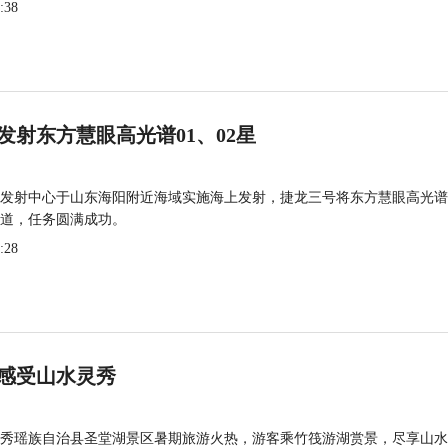
:38
发射东方慧眼高光谱01、02星
发射中心于山东海阳附近海域实施海上发射，捷龙三号将东方慧眼高光谱
道，任务圆满成功。
:28
感受山水灵秀
秀瑶族自治县圣堂湖景区暑期旅游火热，游客乘竹筏游湖赏景，尽享山水