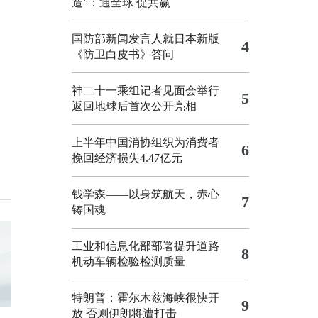
造”：通全球 促共赢
国防部新闻发言人就日本新版
4
《防卫白皮书》答问
神二十一乘组记者见面会举行
5
返回地球后首次公开亮相
上半年中国消协组织为消费者
6
挽回经济损失4.47亿元
钱学森——以身筑航天，赤心
7
铸国魂
工业和信息化部部署提升道路
8
机动车辆检验检测质量
特朗普：霍尔木兹海峡很快开
9
放 否则伊朗将遭打击