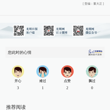
[
责编：董大正
]
您此时的心情
开心
难过
点赞
飘过
3
1
2
0
推荐阅读