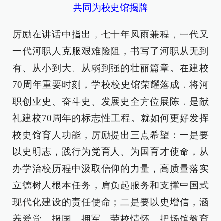
共同为校史馆揭牌
厉励在讲话中指出，七十年风雨兼程，一代又
一代河职人克服艰难险阻，书写了河职从无到
有、从小到大、从弱到强的壮丽篇章。在建校
70周年重要时刻，学校校史馆荣耀落成，将河
职创业史、奋斗史、发展史全方位展陈，是献
礼建校70周年的标志性工程。就如何更好发挥
校史馆育人功能，厉励提出三点希望：一是要
以史明志，践行为党育人、为国育才使命，从
办学治校历程中汲取信仰的力量，高质量落实
立德树人根本任务，肩负起服务和支撑中国式
现代化建设的责任使命；二是要以史增信，涵
养爱党、报国、拥军、荣校情怀，把场馆教育