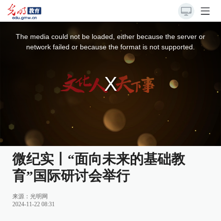
This
is
a
The media could not be loaded, either because the server or
modal
window.
network failed or because the format is not supported.
微纪实丨“面向未来的基础教
育”国际研讨会举行
来源：
光明网
2024-11-22 08:31