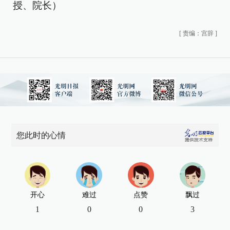
授、院长）
[
责编：宫辞
]
您此时的心情
开心
难过
点赞
飘过
1
0
0
3