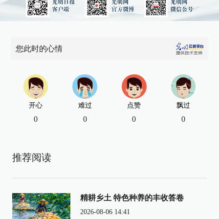
您此时的心情
开心
难过
点赞
飘过
0
0
0
0
推荐阅读
精耕乡土 特色种养的丰收答卷
2026-08-06 14:41