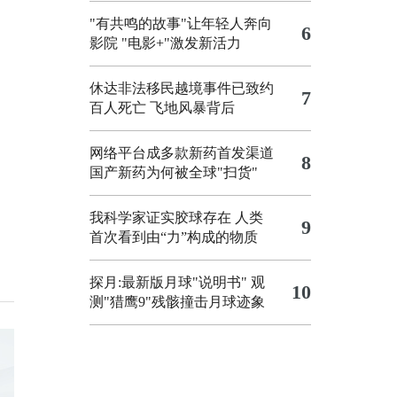
"有共鸣的故事"让年轻人奔向
6
影院
"电影+"激发新活力
休达非法移民越境事件已致约
7
百人死亡
飞地风暴背后
网络平台成多款新药首发渠道
8
国产新药为何被全球"扫货"
我科学家证实胶球存在 人类
9
首次看到由“力”构成的物质
探月:最新版月球"说明书"
观
10
测"猎鹰9"残骸撞击月球迹象