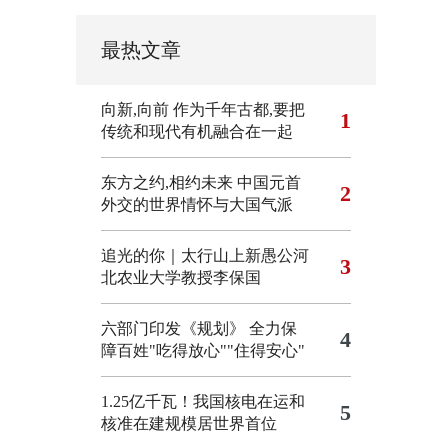
最热文章
向新,向前
作为千年古都,要把
1
传统和现代有机融合在一起
东方之约,相约未来 中国元首
2
外交的世界情怀与大国气派
追光的你｜太行山上新愚公河
3
北农业大学教授李保国
六部门印发《规划》 全力保
4
障百姓"吃得放心""住得安心"
1.25亿千瓦！我国核电在运和
5
核准在建规模居世界首位