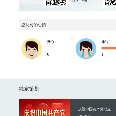
您此时的心情
开心
难过
0
1
独家策划
庆祝中国共产党成立