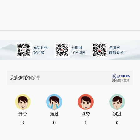
您此时的心情
开心
难过
点赞
飘过
3
0
1
0