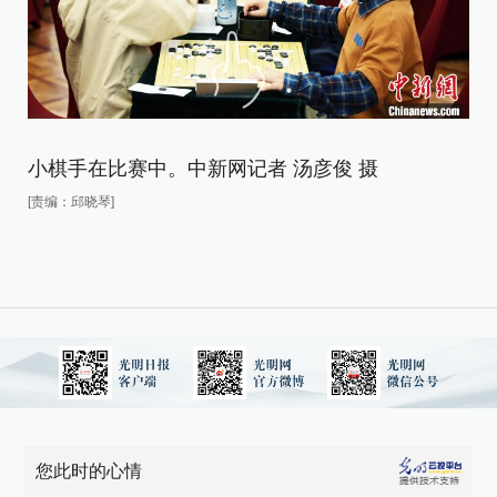
小棋手在比赛中。中新网记者 汤彦俊 摄
本
赛
[责编：邱晓琴]
[责
您此时的心情