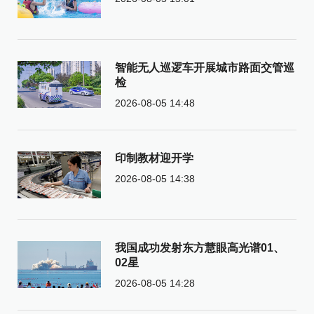
智能无人巡逻车开展城市路面交管巡
检
2026-08-05 14:48
印制教材迎开学
2026-08-05 14:38
我国成功发射东方慧眼高光谱01、
02星
2026-08-05 14:28