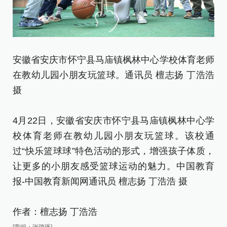
安徽省安庆市怀宁县马庙镇枫林中心学校体育老师
在教幼儿园小朋友玩篮球。通讯员 檀志扬 丁浩浩
摄
4月22日，安徽省安庆市怀宁县马庙镇枫林中心学
校体育老师在教幼儿园小朋友玩篮球。该校通
过“快乐篮球球”特色活动的形式，增强孩子体质，
让更多的小朋友感受篮球运动的魅力。中国教育
报-中国教育新闻网通讯员 檀志扬 丁浩浩 摄
作者：檀志扬 丁浩浩
[责编：张璐琢]