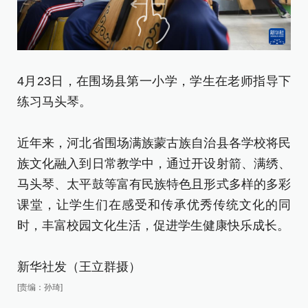
4月23日，在围场县第一小学，学生在老师指导下
4
练习马头琴。
近
近年来，河北省围场满族蒙古族自治县各学校将民
族
族文化融入到日常教学中，通过开设射箭、满绣、
马
马头琴、太平鼓等富有民族特色且形式多样的多彩
课
课堂，让学生们在感受和传承优秀传统文化的同
时
时，丰富校园文化生活，促进学生健康快乐成长。
新
新华社发（王立群摄）
[责
[责编：孙琦]