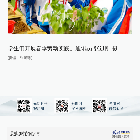
学
学生们开展春季劳动实践。通讯员 张进刚 摄
[责
[责编：张璐琢]
您此时的心情