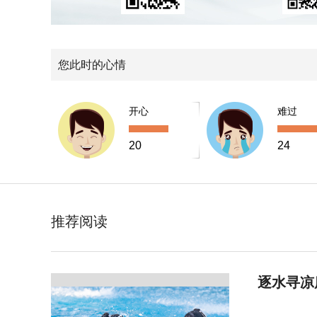
您此时的心情
开心
难过
20
24
推荐阅读
逐水寻凉