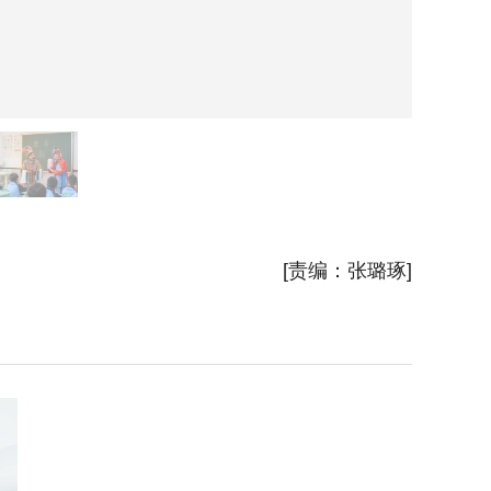
吕剧演
[责编：张璐琢]