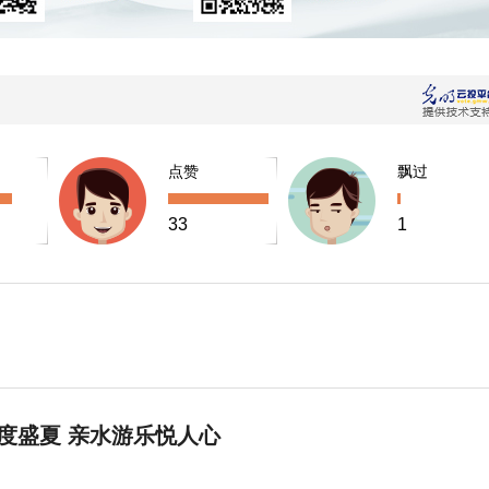
点赞
飘过
33
1
度盛夏 亲水游乐悦人心