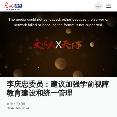
This
is
a
The media could not be loaded, either because the server or
modal
window.
network failed or because the format is not supported.
李庆忠委员：建议加强学前视障
教育建设和统一管理
来源：
光明网
2024-03-07 08:24