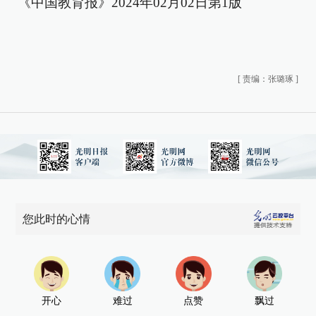
《中国教育报》2024年02月02日第1版
[
责编：张璐琢
]
您此时的心情
开心
难过
点赞
飘过