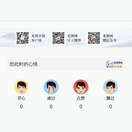
化
新
[责
您此时的心情
开心
难过
点赞
飘过
0
0
0
0