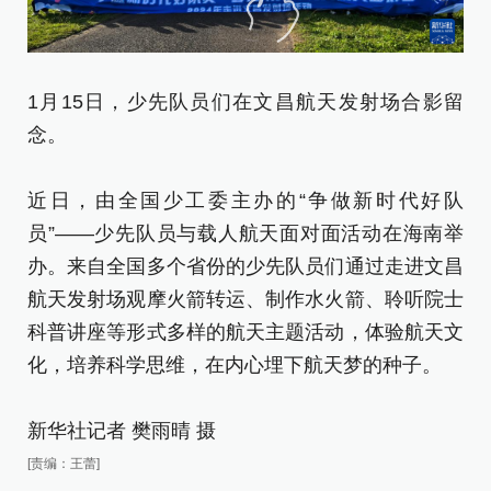
1月15日，少先队员们在文昌航天发射场合影留
念。
近日，由全国少工委主办的“争做新时代好队
员”——少先队员与载人航天面对面活动在海南举
1
办。来自全国多个省份的少先队员们通过走进文昌
场
航天发射场观摩火箭转运、制作水火箭、聆听院士
科普讲座等形式多样的航天主题活动，体验航天文
近
化，培养科学思维，在内心埋下航天梦的种子。
员
办
新华社记者 樊雨晴 摄
航
[责编：王蕾]
科