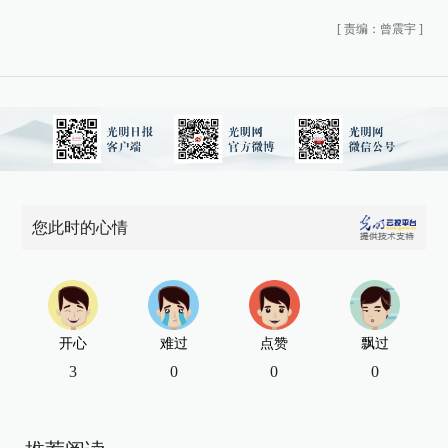
[
责编：曾震宇
]
您此时的心情
开心
难过
点赞
飘过
3
0
0
0